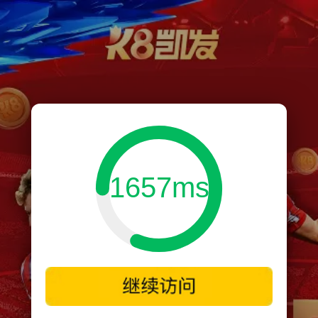
1657ms